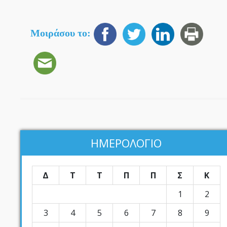
Μοιράσου το:
ΗΜΕΡΟΛΟΓΙΟ
Δ
Τ
Τ
Π
Π
Σ
Κ
1
2
3
4
5
6
7
8
9