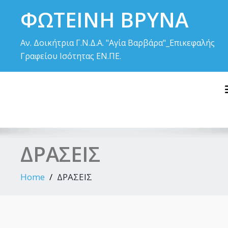
Skip
ΦΩΤΕΙΝΗ ΒΡΥΝΑ
to
content
Αν. Δοικήτρια Γ.Ν.Δ.Α. "Αγία Βαρβάρα"_Επικεφαλής
Γραφείου Ισότητας ΕΝ.ΠΕ.
ΔΡΑΣΕΙΣ
Home
ΔΡΑΣΕΙΣ