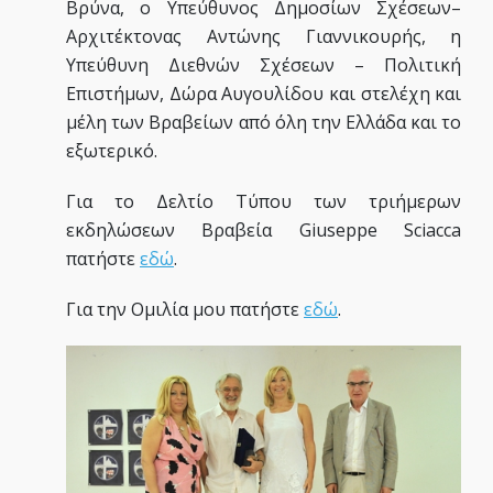
Βρύνα, ο Υπεύθυνος Δημοσίων Σχέσεων–
Αρχιτέκτονας Αντώνης Γιαννικουρής, η
Υπεύθυνη Διεθνών Σχέσεων – Πολιτική
Επιστήμων, Δώρα Αυγουλίδου και στελέχη και
μέλη των Βραβείων από όλη την Ελλάδα και το
εξωτερικό.
Για το Δελτίο Τύπου των τριήμερων
εκδηλώσεων Βραβεία Giuseppe Sciacca
πατήστε
εδώ
.
Για την Ομιλία μου πατήστε
εδώ
.