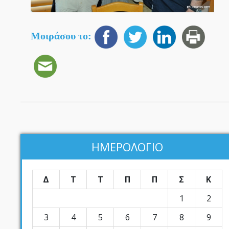
Μοιράσου το:
ΗΜΕΡΟΛΟΓΙΟ
Δ
Τ
Τ
Π
Π
Σ
Κ
1
2
3
4
5
6
7
8
9