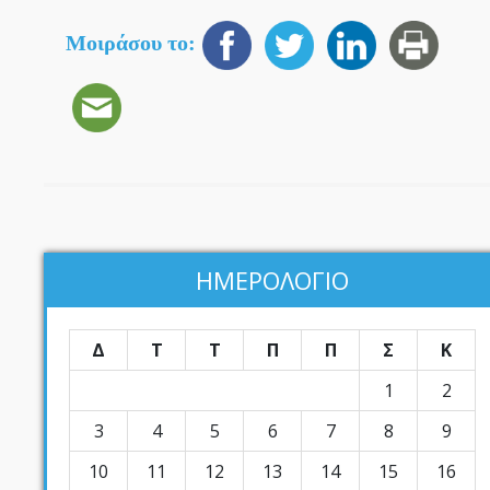
Μοιράσου το:
ΗΜΕΡΟΛΟΓΙΟ
Δ
Τ
Τ
Π
Π
Σ
Κ
1
2
3
4
5
6
7
8
9
10
11
12
13
14
15
16