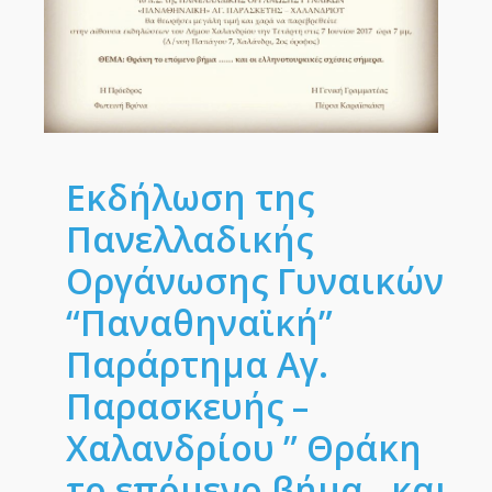
Εκδήλωση της
Πανελλαδικής
Οργάνωσης Γυναικών
“Παναθηναϊκή”
Παράρτημα Αγ.
Παρασκευής –
Χαλανδρίου ” Θράκη
το επόμενο βήμα…και