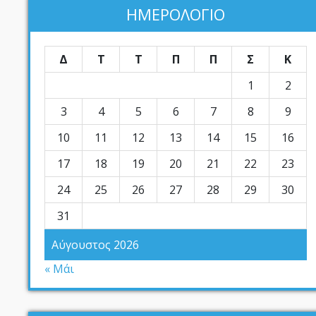
ΗΜΕΡΟΛΟΓΙΟ
Δ
Τ
Τ
Π
Π
Σ
Κ
1
2
3
4
5
6
7
8
9
10
11
12
13
14
15
16
17
18
19
20
21
22
23
24
25
26
27
28
29
30
31
Αύγουστος 2026
« Μάι