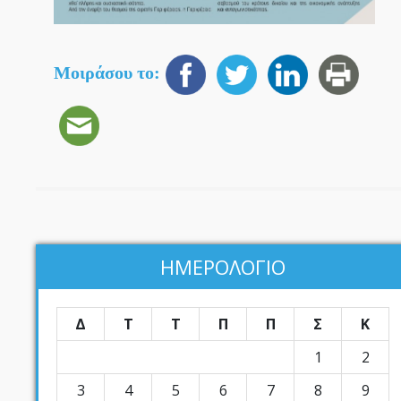
Μοιράσου το:
ΗΜΕΡΟΛΟΓΙΟ
Δ
Τ
Τ
Π
Π
Σ
Κ
1
2
3
4
5
6
7
8
9