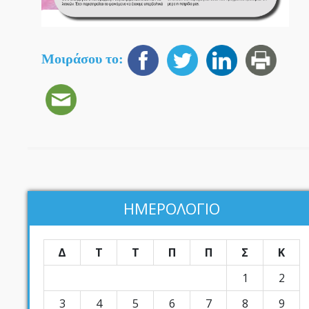
Μοιράσου το:
ΗΜΕΡΟΛΟΓΙΟ
Δ
Τ
Τ
Π
Π
Σ
Κ
1
2
3
4
5
6
7
8
9