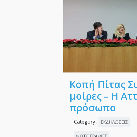
Κοπή Πίτας Σ
μοίρες – Η Ατ
πρόσωπο
Category :
ΕΚΔΗΛΩΣΕΙΣ
ΦΩΤΟΓΡΑΦΙΕΣ