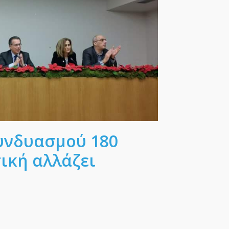
υνδυασμού 180
τική αλλάζει