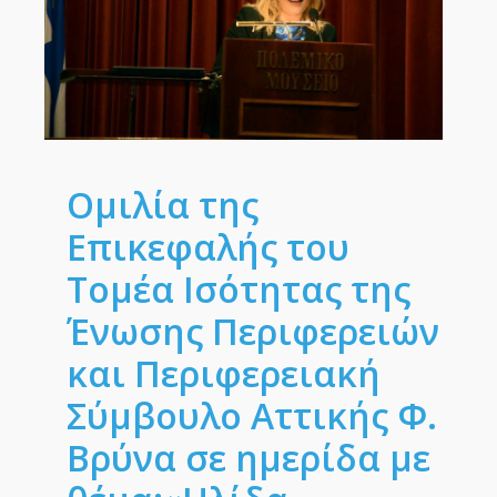
Ομιλία της
Επικεφαλής του
Τομέα Ισότητας της
Ένωσης Περιφερειών
και Περιφερειακή
Σύμβουλο Αττικής Φ.
Βρύνα σε ημερίδα με