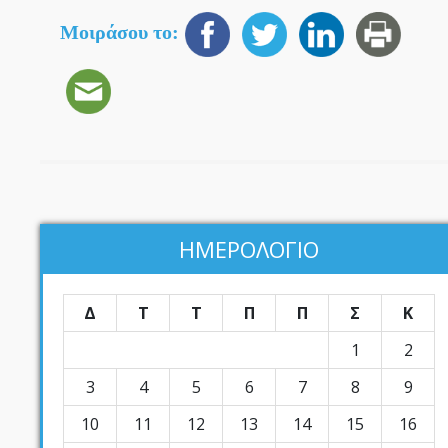
Μοιράσου το:
ΗΜΕΡΟΛΟΓΙΟ
Δ
Τ
Τ
Π
Π
Σ
Κ
1
2
3
4
5
6
7
8
9
10
11
12
13
14
15
16