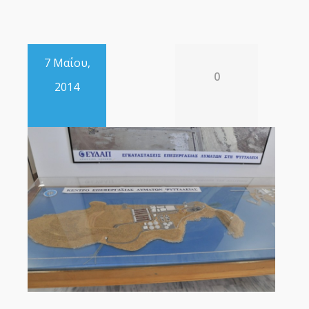
7 Μαΐου,
0
2014