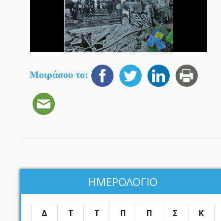
Μοιράσου το:
ΗΜΕΡΟΛΟΓΙΟ
Δ
Τ
Τ
Π
Π
Σ
Κ