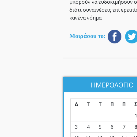
μπορούν να ευδοκιμήσουν οι
διότι συναινέσεις επί ερειπ
κανένα νόημα.
Μοιράσου το:
ΗΜΕΡΟΛΟΓΙΟ
Δ
Τ
Τ
Π
Π
3
4
5
6
7