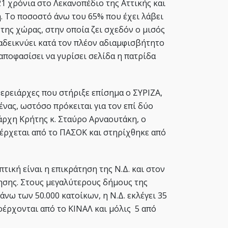
21 χρόνια στο Λεκανοπέδιο της Αττικής και
η. Το ποσοστό άνω του 65% που έχει λάβει
της χώρας, στην οποία ζει σχεδόν ο μισός
αδεικνύει κατά τον πλέον αδιαμφισβήτητο
αποφασίσει να γυρίσει σελίδα η πατρίδα
ρειάρχες που στήριξε επίσημα ο ΣΥΡΙΖΑ,
ένας, ωστόσο πρόκειται για τον επί δύο
άρχη Κρήτης κ. Σταύρο Αρναουτάκη, ο
οέρχεται από το ΠΑΣΟΚ και στηρίχθηκε από
ική είναι η επικράτηση της Ν.Δ. και στον
ησης. Στους μεγαλύτερους δήμους της
νω των 50.000 κατοίκων, η Ν.Δ. εκλέγει 35
οέρχονται από το ΚΙΝΑΛ και μόλις 5 από