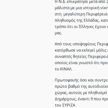
Η Ν.Δ. επικράτησε μετά από 
μάλιστα με μια ιστορική νίκ
στη μεγαλύτερη Περιφέρεια 
πληθυσμός της Ελλάδας, κατ
τρόπο ότι οι Έλληνες έχουν 
μας.
Από τους υποψηφίους Περιφε
κατόρθωσε να εκλεγεί μόλις 
συναπτές θητείες Περιφερει
οποίος είναι γνωστό ότι πρ
το ΚΙΝΑΛ.
Πρωτοφανής όσο και συντριπτ
πρώτο βαθμό της αυτοδιοίκ
χώρας, αυτούς με πληθυσμό ά
Δημάρχους, έναντι 9 που πρ
τον ΣΥΡΙΖΑ