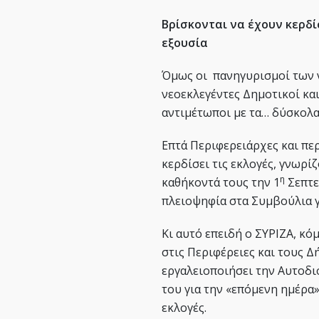
Βρίσκονται να έχουν κερδί
εξουσία
Όμως οι πανηγυρισμοί των
νεοεκλεγέντες Δημοτικοί κα
αντιμέτωποι με τα… δύσκολα
Επτά Περιφερειάρχες και πε
κερδίσει τις εκλογές, γνωρ
η
καθήκοντά τους την 1
Σεπτε
πλειοψηφία στα Συμβούλια γ
Κι αυτό επειδή ο ΣΥΡΙΖΑ, κό
στις Περιφέρειες και τους 
εργαλειοποιήσει την Αυτοδι
του για την «επόμενη ημέρα»
εκλογές.