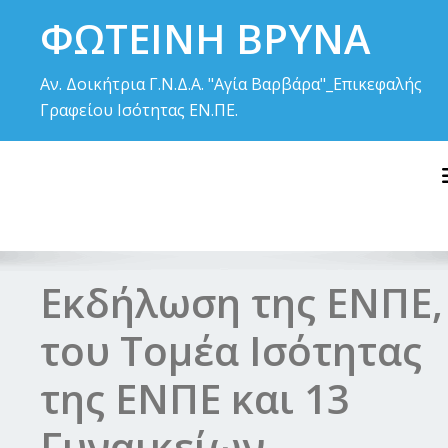
Skip
ΦΩΤΕΙΝΗ ΒΡΥΝΑ
to
content
Αν. Δοικήτρια Γ.Ν.Δ.Α. "Αγία Βαρβάρα"_Επικεφαλής
Γραφείου Ισότητας ΕΝ.ΠΕ.
Εκδήλωση της ΕΝΠΕ,
του Τομέα Ισότητας
της ΕΝΠΕ και 13
Γυναικείων