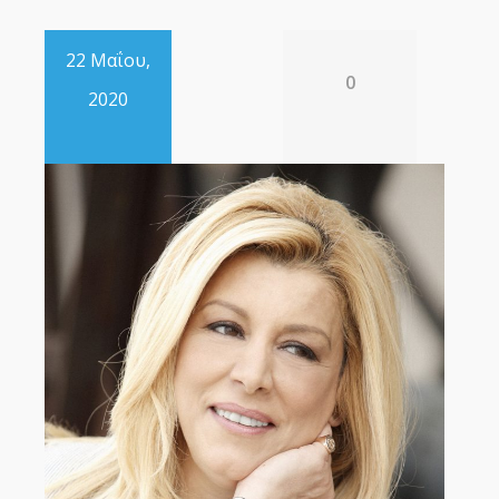
22 Μαΐου,
0
2020