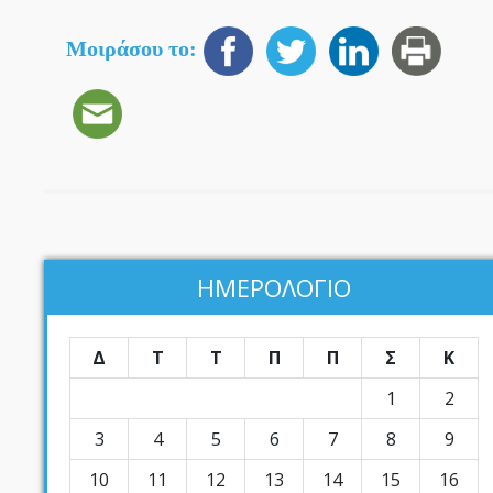
Μοιράσου το:
ΗΜΕΡΟΛΟΓΙΟ
Δ
Τ
Τ
Π
Π
Σ
Κ
1
2
3
4
5
6
7
8
9
10
11
12
13
14
15
16