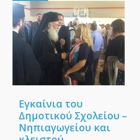
Eγκαίνια του
Δημοτικού Σχολείου –
Νηπιαγωγείου και
κλειστού