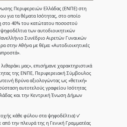
νωσης Περιφερειών Ελλάδας (ΕΝΠΕ) στη
 για τα θέματα Ισότητας, στο οποίο
ση στο 40% του κατώτατου ποσοστού
 ψηφοδέλτια των αυτοδιοικητικών
Πανελλήνιο Συνέδριο Αιρετών Γυναικών
α στην Αθήνα με θέμα: «Αυτοδιοικητικές
μπροστά».
 λιθαράκι μας», επισήμανε χαρακτηριστικά
τητας της ΕΝΠΕ, Περιφερειακή Σύμβουλος
ωτεινή Βρύνα αξιολογώντας ως «θετική»
νασύσταση αυτοτελούς γραφείου Ισότητας
λάδας και την Κεντρική Ένωση Δήμων
οχής κάθε φύλου στα ψηφοδέλτια) ν’
ε από την πλευρά της η Γενική Γραμματέας