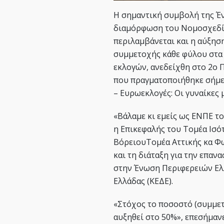
Η σημαντική συμβολή της Έ
διαμόρφωση του Νομοσχεδίου
περιλαμβάνεται και η αύξη
συμμετοχής κάθε φύλου στα
εκλογών, ανεδείχθη στο 2ο 
που πραγματοποιήθηκε σήμερ
– Ευρωεκλογές: Οι γυναίκες 
«Βάλαμε κι εμείς ως ΕΝΠΕ το
η Επικεφαλής του Τομέα Ισό
ΒόρειουΤομέα Αττικής κα Φ
και τη διάταξη για την επα
στην Ένωση Περιφερειών Ελ
Ελλάδας (ΚΕΔΕ).
«Στόχος το ποσοστό (συμμετ
αυξηθεί στο 50%», επεσήμαν