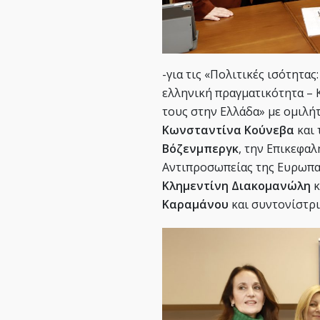
-για τις «Πολιτικές ισότητα
ελληνική πραγματικότητα – 
τους στην Ελλάδα» με ομιλή
Κωνσταντίνα Κούνεβα
και 
Βόζενμπεργκ
, την Επικεφα
Αντιπροσωπείας της Ευρωπα
Κλημεντίνη Διακομανώλη
κ
Καραμάνου
και συντονίστρ