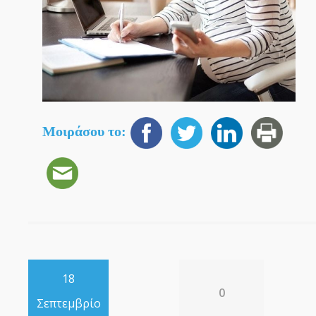
Μοιράσου το:
18
0
Σεπτεμβρίο