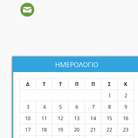
ΗΜΕΡΟΛΟΓΙΟ
Δ
Τ
Τ
Π
Π
Σ
Κ
1
2
3
4
5
6
7
8
9
10
11
12
13
14
15
16
17
18
19
20
21
22
23