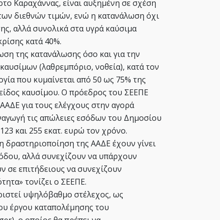
το Καραχάννας, είναι αυξημένη σε σχέση
των διεθνών τιμών, ενώ η κατανάλωση όχι
ης, αλλά συνολικά στα υγρά καύσιμα
κρίσης κατά 40%.
ίωση της κατανάλωσης όσο και για την
καυσίμων (λαθρεμπόριο, νοθεία), κατά τον
ογία που κυμαίνεται από 50 ως 75% της
 είδος καυσίμου. Ο πρόεδρος του ΣΕΕΠΕ
 ΑΑΔΕ για τους ελέγχους στην αγορά
ναγωγή τις απώλειες εσόδων του Δημοσίου
123 και 255 εκατ. ευρώ τον χρόνο.
τη δραστηριοποίηση της ΑΑΔΕ έχουν γίνει
όδου, αλλά συνεχίζουν να υπάρχουν
ν σε επιτήδειους να συνεχίζουν
τητα» τονίζει ο ΣΕΕΠΕ.
οριστεί υψηλόβαθμο στέλεχος, ως
του έργου καταπολέμησης του
er), ο οποίος θα πρέπει να