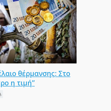
έλαιο θέρμανσης: Στο
τρο η τιμή”
Α