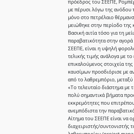
πρόεδρος του ΣΕΕΠΕ, Ρομπέρ
με πέρυσι λόγω της ανόδου 
μόνο στο πετρέλαιο θέρμανσ
μειώθηκε στην περίοδο της 
Βασική αιτία τόσο για τη με
παραβατικότητα στην αγορά 
ΣΕΕΠΕ, είναι η υψηλή φορολ
τελικής τιμής ανάλογα με το
επικαλούμενος στοιχεία της
καυσίμων προσδιόρισε με α
από το λαθρεμπόριο, μεταξύ 
«Το τελευταίο διάστημα με 
πολύ σημαντικά βήματα προ
εκκρεμότητες που επιτρέπου
ανεμπόδιστα την παραβατικό
Αίτημα του ΣΕΕΠΕ είναι να 
διαχειριστής/συντονιστής 
λαθρεμπορίου (project manag