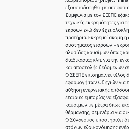
εξουσιοδοτηθεί με αποφασισ
Σύμφωνα με τον ΣΕΕΠΕ εξακ
τεχνικές εκκρεμότητες για 
εκροών ενώ δεν έχει ολοκλη
πρατήρια. Εκκρεμεί ακόμη η
συστήματος εισροών – εκροώ
αλυσίδας καυσίμων όπως και
διαδικασίας κλπ. για την ε
και αποστολής δεδομένων σ
Ο ΣΕΕΠΕ επισημαίνει τέλος 
εφαρμογή των Οδηγιών για τ
αύξηση ενεργειακής απόδοση
εταιρίες εμπορίας να εξασφ
καυσίμων με μέτρα όπως εκ
θέρμανσης, σεμινάρια για οι
Ο Σύνδεσμος υποστηρίζει ότ
στόχων εξοικονόμησης ενέργε