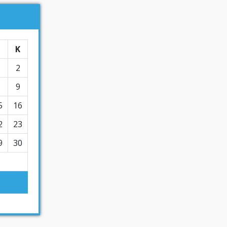
Σ
Κ
1
2
8
9
5
16
2
23
9
30