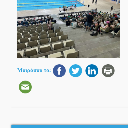
Μοιράσου το: