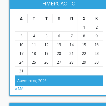
ΗΜΕΡΟΛΟΓΙΟ
Δ
Τ
Τ
Π
Π
Σ
Κ
1
2
3
4
5
6
7
8
9
10
11
12
13
14
15
16
17
18
19
20
21
22
23
24
25
26
27
28
29
30
31
Αύγουστος 2026
« Μάι