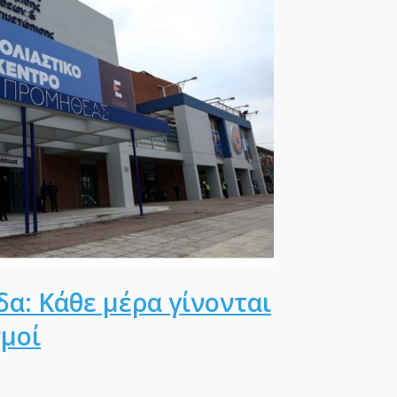
α: Κάθε μέρα γίνονται
σμοί