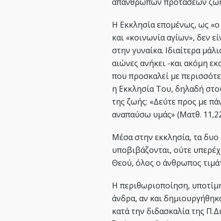
απάνθρωπων προτάσεων ζωή
Η Εκκλησία επομένως, ως «ο
και «κοινωνία αγίων», δεν ε
στην γυναίκα. Ιδιαίτερα μάλι
αιώνες ανήκει -και ακόμη ε
που προσκαλεί με περισσότερ
η Εκκλησία Του, δηλαδή στ
της ζωής: «Δεύτε προς με πά
αναπαύσω υμάς» (Ματθ. 11,22
Μέσα στην εκκλησία, τα δυο
υποβιβάζονται, ούτε υπερέ
Θεού, όλος ο άνθρωπος τιμάτ
Η περιθωριοποίηση, υποτίμ
άνδρα, αν και δημιουργήθηκα
κατά την διδασκαλία της Π.Δ