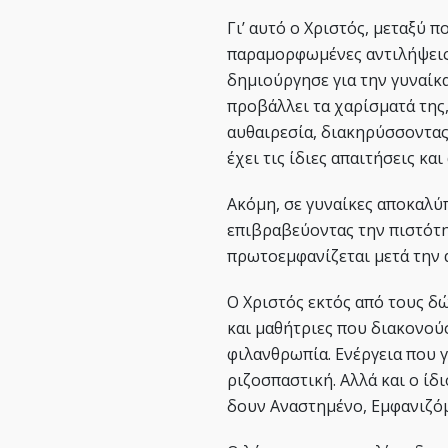
Γι’ αυτό ο Χριστός, μεταξύ π
παραμορφωμένες αντιλήψεις
δημιούργησε για την γυναίκα.
προβάλλει τα χαρίσματά της
αυθαιρεσία, διακηρύσσοντας
έχει τις ίδιες απαιτήσεις κα
Ακόμη, σε γυναίκες αποκαλύπ
επιβραβεύοντας την πιστότητ
πρωτοεμφανίζεται μετά την 
Ο Χριστός εκτός από τους δώ
και μαθήτριες που διακονούσ
φιλανθρωπία. Ενέργεια που γ
ριζοσπαστική. Αλλά και ο ίδι
δουν Αναστημένο, Εμφανιζόμ