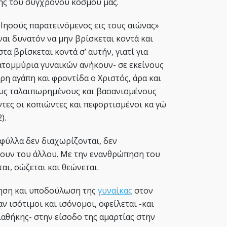
ς του σύγχρονου κόσμου μας.
 Ιησούς παρατεινόμενος εις τους αιώνας»
ίναι δυνατόν να μην βρίσκεται κοντά και
στα βρίσκεται κoντά σ’ αυτήν, γιατί για
κατομμύρια γυναικών ανήκουν- σε εκείνους
η αγάπη και φροντίδα ο Χριστός, άρα και
ους ταλαιπωρημένους και βασανισμένους
ντες οι κοπιώντες και πεφορτισμένοι κα γώ
).
 φύλλα δεν διαχωρίζονται, δεν
χουν του άλλου. Με την ενανθρώπηση του
αι, σώζεται και θεώνεται.
ηση και υποδούλωση της
γυναίκας
στον
ν ισότιμοι και ισόνομοι, οφείλεται -και
ιαθήκης- στην είσοδο της αμαρτίας στην