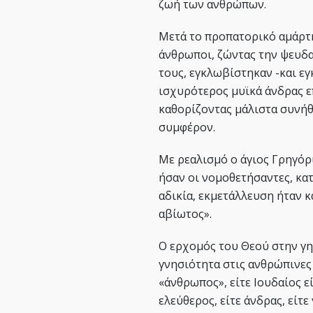
ζωή των ανθρώπων.
Μετά το προπατορικό αμάρτημ
άνθρωποι, ζώντας την ψευδα
τους, εγκλωβίστηκαν -και εγ
ισχυρότερος μυϊκά άνδρας ε
καθορίζοντας μάλιστα συνήθ
συμφέρον.
Με ρεαλισμό ο άγιος Γρηγόρ
ήσαν οι νομοθετήσαντες, κα
αδικία, εκμετάλλευση ήταν κα
αβίωτος».
Ο ερχομός του Θεού στην γη
γνησιότητα στις ανθρώπινες 
«άνθρωπος», είτε Ιουδαίος εί
ελεύθερος, είτε άνδρας, είτε γ