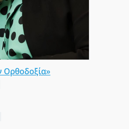
ν Ορθοδοξία»