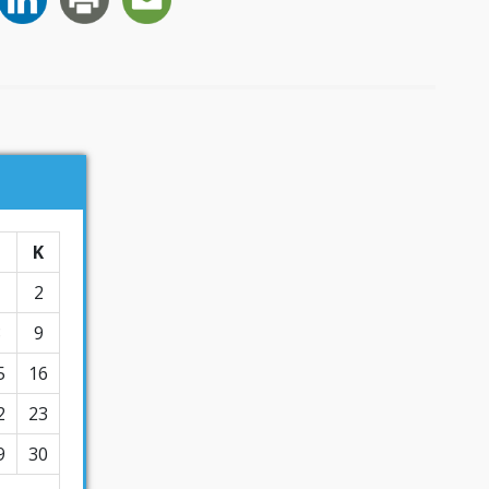
Σ
Κ
1
2
8
9
5
16
2
23
9
30