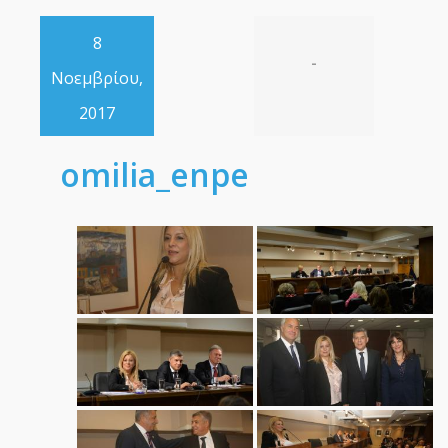
8
-
Νοεμβρίου,
2017
omilia_enpe