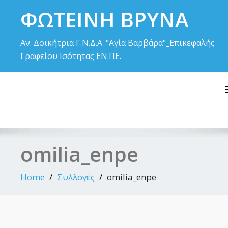
Skip
ΦΩΤΕΙΝΗ ΒΡΥΝΑ
to
content
Αν. Δοικήτρια Γ.Ν.Δ.Α. "Αγία Βαρβάρα"_Επικεφαλής
Γραφείου Ισότητας ΕΝ.ΠΕ.
omilia_enpe
Home
Συλλογές
omilia_enpe